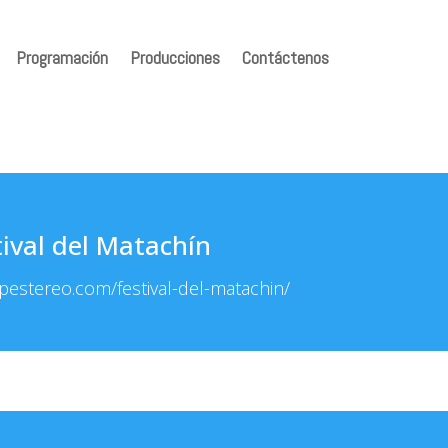
Programación
Producciones
Contáctenos
tival del Matachín
pestereo.com/festival-del-matachin/