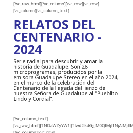
[/vc_raw_html][/vc_column][/vc_row][vc_row]
[vc_column][vc_column_text]
RELATOS DEL
CENTENARIO -
2024
Serie radial para descubrir y amar la
historia de Guadalupe. Son 28
microprogramas, producidos por la
emisora Guadalupe Stereo en el año 2024,
en el marco de la celebración del
Centenario de la llegada del lienzo de
nuestra Señora de Guadalupe al "Pueblito
Lindo y Cordial".
[/vc_column_text][vc_raw_html]JTNDaWZyYW1lJTIwd2lkdGglM0QlMjI1NjAlMjIlMjBoZWlnaHQlM0QlMjIzMTUlMjIlMjBzcmMlM0QlMjJodHRwcyUzQSUyRiUyRnd3dy55b3V0dWJlLmNvbSUyRmVtYmVkJTJGQ1NDSnNZWGR1M28lM0ZzaSUzRFBTelNnaHhEV2VnVVBJVjUlMjIlMjB0aXRsZSUzRCUyMllvdVR1YmUlMjB2aWRlbyUyMHBsYXllciUyMiUyMGZyYW1lYm9yZGVyJTNEJTIyMCUyMiUyMGFsbG93JTNEJTIyYWNjZWxlcm9tZXRlciUzQiUyMGF1dG9wbGF5JTNCJTIwY2xpcGJvYXJkLXdyaXRlJTNCJTIwZW5jcnlwdGVkLW1lZGlhJTNCJTIwZ3lyb3Njb3BlJTNCJTIwcGljdHVyZS1pbi1waWN0dXJlJTNCJTIwd2ViLXNoYXJlJTIyJTIwcmVmZXJyZXJwb2xpY3klM0QlMjJzdHJpY3Qtb3JpZ2luLXdoZW4tY3Jvc3Mtb3JpZ2luJTIyJTIwYWxsb3dmdWxsc2NyZWVuJTNFJTNDJTJGaWZyYW1lJTNFJTBBJTBBJTNDaWZyYW1lJTIwd2lkdGglM0QlMjI1NjAlMjIlMjBoZWlnaHQlM0QlMjIzMTUlMjIlMjBzcmMlM0QlMjJodHRwcyUzQSUyRiUyRnd3dy55b3V0dWJlLmNvbSUyRmVtYmVkJTJGR0F1bmdOZWJlc2MlM0ZzaSUzREwwRHpXaWxPYWh6QXJteXYlMjIlMjB0aXRsZSUzRCUyMllvdVR1YmUlMjB2aWRlbyUyMHBsYXllciUyMiUyMGZyYW1lYm9yZGVyJTNEJTIyMCUyMiUyMGFsbG93JTNEJTIyYWNjZWxlcm9tZXRlciUzQiUyMGF1dG9wbGF5JTNCJTIwY2xpcGJvYXJkLXdyaXRlJTNCJTIwZW5jcnlwdGVkLW1lZGlhJTNCJTIwZ3lyb3Njb3BlJTNCJTIwcGljdHVyZS1pbi1waWN0dXJlJTNCJTIwd2ViLXNoYXJlJTIyJTIwcmVmZXJyZXJwb2xpY3klM0QlMjJzdHJpY3Qtb3JpZ2luLXdoZW4tY3Jvc3Mtb3JpZ2luJTIyJTIwYWxsb3dmdWxsc2NyZWVuJTNFJTNDJTJGaWZyYW1lJTNFJTBBJTBBJTNDaWZyYW1lJTIwd2lkdGglM0QlMjI1NjAlMjIlMjBoZWlnaHQlM0QlMjIzMTUlMjIlMjBzcmMlM0QlMjJodHRwcyUzQSUyRiUyRnd3dy55b3V0dWJlLmNvbSUyRmVtYmVkJTJGT3BCVWZKZ0tqc2slM0ZzaSUzRFVPdnMzdzFuaXRPZndlQXclMjIlMjB0aXRsZSUzRCUyMllvdVR1YmUlMjB2aWRlbyUyMHBsYXllciUyMiUyMGZyYW1lYm9yZGVyJTNEJTIyMCUyMiUyMGFsbG93JTNEJTIyYWNjZWxlcm9tZXRlciUzQiUyMGF1dG9wbGF5JTNCJTIwY2xpcGJvYXJkLXdyaXRlJTNCJTIwZW5jcnlwdGVkLW1lZGlhJTNCJTIwZ3lyb3Njb3BlJTNCJTIwcGljdHVyZS1pbi1waWN0dXJlJTNCJTIwd2ViLXNoYXJlJTIyJTIwcmVmZXJyZXJwb2xpY3klM0QlMjJzdHJpY3Qtb3JpZ2luLXdoZW4tY3Jvc3Mtb3JpZ2luJTIyJTIwYWxsb3dmdWxsc2NyZWVuJTNFJTNDJTJGaWZyYW1lJTNFJTBBJTBBJTNDaWZyYW1lJTIwd2lkdGglM0QlMjI1NjAlMjIlMjBoZWlnaHQlM0QlMjIzMTUlMjIlMjBzcmMlM0QlMjJodHRwcyUzQSUyRiUyRnd3dy55b3V0dWJlLmNvbSUyRmVtYmVkJTJGX0h6U1NUMkY5dzglM0ZzaSUzRDJwNU93SnBpS0p6QkYzOEclMjIlMjB0aXRsZSUzRCUyMllvdVR1YmUlMjB2aWRlbyUyMHBsYXllciUyMiUyMGZyYW1lYm9yZGVyJTNEJTIyMCUyMiUyMGFsbG93JTNEJTIyYWNjZWxlcm9tZXRlciUzQiUyMGF1dG9wbGF5JTNCJTIwY2xpcGJvYXJkLXdyaXRlJTNCJTIwZW5jcnlwdGVkLW1lZGlhJTNCJTIwZ3lyb3Njb3BlJTNCJTIwcGljdHVyZS1pbi1waWN0dXJlJTNCJTIwd2ViLXNoYXJlJTIyJTIwcmVmZXJyZXJwb2xpY3klM0QlMjJzdHJpY3Qtb3JpZ2luLXdoZW4tY3Jvc3Mtb3JpZ2luJTIyJTIwYWxsb3dmdWxsc2NyZWVuJTNFJTNDJTJGaWZyYW1lJTNFJTBBJTBBJTNDaWZyYW1lJTIwd2lkdGglM0QlMjI1NjAlMjIlMjBoZWlnaHQlM0QlMjIzMTUlMjIlMjBzcmMlM0QlMjJodHRwcyUzQSUyRiUyRnd3dy55b3V0dWJlLmNvbSUyRmVtYmVkJTJGZmJLd2hkRy16NnMlM0ZzaSUzRGhQdE8yUmhWMkhhQUI0WWslMjIlMjB0aXRsZSUzRCUyMllvdVR1YmUlMjB2aWRlbyUyMHBsYXllciUyMiUyMGZyYW1lYm9yZGVyJTNEJTIyMCUyMiUyMGFsbG93JTNEJTIyYWNjZWxlcm9tZXRlciUzQiUyMGF1dG9wbGF5JTNCJTIwY2xpcGJvYXJkLXdyaXRlJTNCJTIwZW5jcnlwdGVkLW1lZGlhJTNCJTIwZ3lyb3Njb3BlJTNCJTIwcGljdHVyZS1pbi1waWN0dXJlJTNCJTIwd2ViLXNoYXJlJTIyJTIwcmVmZXJyZXJwb2xpY3klM0QlMjJzdHJpY3Qtb3JpZ2luLXdoZW4tY3Jvc3Mtb3JpZ2luJTIyJTIwYWxsb3dmdWxsc2NyZWVuJTNFJTNDJTJGaWZyYW1lJTNFJTBBJTBBJTNDaWZyYW1lJTIwd2lkdGglM0QlMjI1NjAlMjIlMjBoZWlnaHQlM0QlMjIzMTUlMjIlMjBzcmMlM0QlMjJodHRwcyUzQSUyRiUyRnd3dy55b3V0dWJlLmNvbSUyRmVtYmVkJTJGRzd3eVNQOUpIb2MlM0ZzaSUzRGNIVFdSdUR2SWUyVF9GTkMlMjIlMjB0aXRsZSUzRCUyMllvdVR1YmUlMjB2aWRlbyUyMHBsYXllciUyMiUyMGZyYW1lYm9yZGVyJTNEJTIyMCUyMiUyMGFsbG93JTNEJTIyYWNjZWxlcm9tZXRlciUzQiUyMGF1dG9wbGF5JTNCJTIwY2xpcGJvYXJkLXdyaXRlJTNCJTIwZW5jcnlwdGVkLW1lZGlhJTNCJTIwZ3lyb3Njb3BlJTNCJTIwcGljdHVyZS1pbi1waWN0dXJlJTNCJTIwd2ViLXNoYXJlJTIyJTIwcmVmZXJyZXJwb2xpY3klM0QlMjJzdHJpY3Qtb3JpZ2luLXdoZW4tY3Jvc3Mtb3JpZ2luJTIyJTIwYWxsb3dmdWxsc2NyZWVuJTNFJTNDJTJGaWZyYW1lJTNFJTBBJTBBJTNDaWZyYW1lJTIwd2lkdGglM0QlMjI1NjAlMjIlMjBoZWlnaHQlM0QlMjIzMTUlMjIlMjBzcmMlM0QlMjJodHRwcyUzQSUyRiUyRnd3dy55b3V0dWJlLmNvbSUyRmVtYmVkJTJGZmhoT3pyZVZwbnMlM0ZzaSUzRHZrck80ZHVjR1RNM0FhclElMjIlMjB0aXRsZSUzRCUyMllvdVR1YmUlMjB2aWRlbyUyMHBsYXllciUyMiUyMGZyYW1lYm9yZGVyJTNEJTIyMCUyMiUyMGFsbG93JTNEJTIyYWNjZWxlcm9tZXRlciUzQiUyMGF1dG9wbGF5JTNCJTIwY2xpcGJvYXJkLXdyaXRlJTNCJTIwZW5jcnlwdGVkLW1lZGlhJTNCJTIwZ3lyb3Njb3BlJTNCJTIwcGljdHVyZS1pbi1waWN0dXJlJTNCJTIwd2ViLXNoYXJlJTIyJTIwcmVmZXJyZXJwb2xpY3klM0QlMjJzdHJpY3Qtb3JpZ2luLXdoZW4tY3Jvc3Mtb3JpZ2luJTIyJTIwYWxsb3dmdWxsc2NyZWVuJTNFJTNDJTJGaWZyYW1lJTNFJTBBJTBBJTNDaWZyYW1lJTIwd2lkdGglM0QlMjI1NjAlMjIlMjBoZWlnaHQlM0QlMjIzMTUlMjIlMjBzcmMlM0QlMjJodHRwcyUzQSUyRiUyRnd3dy55b3V0dWJlLmNvbSUyRmVtYmVkJTJGRzVldXBZbnVxajQlM0ZzaSUzREJLUnpUWVRxbUJUQThINi0lMjIlMjB0aXRsZSUzRCUyMllvdVR1YmUlMjB2aWRlbyUyMHBsYXllciUyMiUyMGZyYW1lYm9yZGVyJTNEJTIyMCUyMiUyMGFsbG93JTNEJTIyYWNjZWxlcm9tZXRlciUzQiUyMGF1dG9wbGF5JTNCJTIwY2xpcGJvYXJkLXdyaXRlJTNCJTIwZW5jcnlwdGVkLW1lZGlhJTNCJTIwZ3lyb3Njb3BlJTNCJTIwcGljdHVyZS1pbi1waWN0dXJlJTNCJTIwd2ViLXNoYXJlJTIyJTIwcmVmZXJyZXJwb2xpY3klM0QlMjJzdHJpY3Qtb3JpZ2luLXdoZW4tY3Jvc3Mtb3JpZ2luJTIyJTIwYWxsb3dmdWxsc2NyZWVuJTNFJTNDJTJGaWZyYW1lJTNFJTBBJTBBJTNDaWZyYW1lJTIwd2lkdGglM0QlMjI1NjAlMjIlMjBoZWlnaHQlM0QlMjIzMTUlMjIlMjBzcmMlM0QlMjJodHRwcyUzQSUyRiUyRnd3dy55b3V0dWJlLmNvbSUyRmVtYmVkJTJGc0pNUVR5eUc0UDAlM0ZzaSUzRDdCdlZZM2IycEVNaWRRTVElMjIlMjB0aXRsZSUzRCUyMllvdVR1YmUlMjB2aWRlbyUyMHBsYXllciUyMiUyMGZyYW1lYm9yZGVyJTNEJTIyMCUyMiUyMGFsbG93JTNEJTIyYWNjZWxlcm9tZXRlciUzQiUyMGF1dG9wbGF5JTNCJTIwY2xpcGJvYXJkLXdyaXRlJTNCJTIwZW5jcnlwdGVkLW1lZGlhJTNCJTIwZ3lyb3Njb3BlJTNCJTIwcGljdHVyZS1pbi1waWN0dXJlJTNCJTIwd2ViLXNoYXJlJTIyJTIwcmVmZXJyZXJwb2xpY3klM0QlMjJzdHJpY3Qtb3JpZ2luLXdoZW4tY3Jvc3Mtb3JpZ2luJTIyJTIwYWxsb3dmdWxsc2NyZWVuJTNFJTNDJTJGaWZyYW1lJTNFJTBBJTBBJTNDaWZyYW1lJTIwd2lkdGglM0QlMjI1NjAlMjIlMjBoZWlnaHQlM0QlMjIzMTUlMjIlMjBzcmMlM0QlMjJodHRwcyUzQSUyRiUyRnd3dy55b3V0dWJlLmNvbSUyRmVtYmVkJTJGbVFOcF9iV01sQU0lM0ZzaSUzRHNmc2d0SWxSaGFpS0JVbzclMjIlMjB0aXRsZSUzRCUyMllvdVR1YmUlMjB2aWRlbyUyMHBsYXllciUyMiUyMGZyYW1lYm9yZGVyJTNEJTIyMCUyMiUyMGFsbG93JTNEJTIyYWNjZWxlcm9tZXRlciUzQiUyMGF1dG9wbGF5JTNCJTIwY2xpcGJvYXJkLXdyaXRlJTNCJTIwZW5jcnlwdGVkLW1lZGlhJTNCJTIwZ3lyb3Njb3BlJTNCJTIwcGljdHVyZS1pbi1waWN0dXJlJTNCJTIwd2ViLXNoYXJlJTIyJTIwcmVmZXJyZXJwb2xpY3klM0QlMjJzdHJpY3Qtb3JpZ2luLXdoZW4tY3Jvc3Mtb3JpZ2luJTIyJTIwYWxsb3dmdWxsc2NyZWVuJTNFJTNDJTJGaWZyYW1lJTNFJTBBJTBBJTNDaWZyYW1lJTIwd2lkdGglM0QlMjI1NjAlMjIlMjBoZWlnaHQlM0QlMjIzMTUlMjIlMjBzcmMlM0QlMjJodHRwcyUzQSUyRiUyRnd3dy55b3V0dWJlLmNvbSUyRmVtYmVkJTJGZEozamlQbmZTTzglM0ZzaSUzREc5NGViVzJsTGpPMF9MeE0lMjIlMjB0aXRsZSUzRCUyMllvdVR1YmUlMjB2aWRlbyUyMHBsYXllciUyMiUyMGZyYW1lYm9yZGVyJTNEJTIyMCUyMiUyMGFsbG93JTNEJTIyYWNjZWxlcm9tZXRlciUzQiUyMGF1dG9wbGF5JTNCJTIwY2xpcGJvYXJkLXdyaXRlJTNCJTIwZW5jcnlwdGVkLW1lZGlhJTNCJTIwZ3lyb3Njb3BlJTNCJTIwcGljdHVyZS1pbi1waWN0dXJlJTNCJTIwd2ViLXNoYXJlJTIyJTIwcmVmZXJyZXJwb2xpY3klM0QlMjJzdHJpY3Qtb3JpZ2luLXdoZW4tY3Jvc3Mtb3JpZ2luJTIyJTIwYWxsb3dmdWxsc2NyZWVuJTNFJTNDJTJGaWZyYW1lJTNFJTBBJTBBJTNDaWZyYW1lJTIwd2lkdGglM0QlMjI1NjAlMjIlMjBoZWlnaHQlM0QlMjIzMTUlMjIlMjBzcmMlM0QlMjJodHRwcyUzQSUyRiUyRnd3dy55b3V0dWJlLmNvbSUyRmVtYmVkJTJGRHdnU1cza2ppelElM0ZzaSUzRGd1TEpTZENHMUFVRDFtUzglMjIlMjB0aXRsZSUzRCUyMllvdVR1YmUlMjB2aWRlbyUyMHBsYXllciUyMiUyMGZyYW1lYm9yZGVyJTNEJTIyMCUyMiUyMGFsbG93JTNEJTIyYWNjZWxlcm9tZXRlciUzQiUyMGF1dG9wbGF5JTNCJTIwY2xpcGJvYXJkLXdyaXRlJTNCJTIwZW5jcnlwdGVkLW1lZGlhJTNCJTIwZ3lyb3Njb3BlJTNCJTIwcGljdHVyZS1pbi1waWN0dXJlJTNCJTIwd2ViLXNoYXJlJTIyJTIwcmVmZXJyZXJwb2xpY3klM0QlMjJzdHJpY3Qtb3JpZ2luLXdoZW4tY3Jvc3Mtb3JpZ2luJTIyJTIwYWxsb3dmdWxsc2NyZWVuJTNFJTNDJTJGaWZyYW1lJTNFJTBBJTBBJTNDaWZyYW1lJTIwd2lkdGglM0QlMjI1NjAlMjIlMjBoZWlnaHQlM0QlMjIzMTUlMjIlMjBzcmMlM0QlMjJodHRwcyUzQSUyRiUyRnd3dy55b3V0dWJlLmNvbSUyRmVtYmVkJTJGdXlHZTUxa3dYc2MlM0ZzaSUzRDdjR05BRXoyYnNXWHZmN3AlMjIlMjB0aXRsZSUzRCUyMllvdVR1YmUlMjB2aWRlbyUyMHBsYXllciUyMiUyMGZyYW1lYm9yZGVyJTNEJTIyMCUyMiUyMGFsbG93JTNEJTIyYWNjZWxlcm9tZXRlciUzQiUyMGF1dG9wbGF5JTNCJTIwY2xpcGJvYXJkLXdyaXRlJTNCJTIwZW5jcnlwdGVkLW1lZGlhJTNCJTIwZ3lyb3Njb3BlJTNCJTIwcGljdHVyZS1pbi1waWN0dXJlJTNCJTIwd2ViLXNoYXJlJTIyJTIwcmVmZXJyZXJwb2xpY3klM0QlMjJzdHJpY3Qtb3JpZ2luLXdoZW4tY3Jvc3Mtb3JpZ2luJTIyJTIwYWxsb3dmdWxsc2NyZWVuJTNFJTNDJTJGaWZyYW1lJTNFJTBBJTBBJTNDaWZyYW1lJTIwd2lkdGglM0QlMjI1NjAlMjIlMjBoZWlnaHQlM0QlMjIzMTUlMjIlMjBzcmMlM0QlMjJodHRwcyUzQSUyRiUyRnd3dy55b3V0dWJlLmNvbSUyRmVtYmVkJTJGNXlzRG1ScHFVaFUlM0ZzaSUzRE9FekpoU0dUcU5fa3V3WWQlMjIlMjB0aXRsZSUzRCUyMllvdVR1YmUlMjB2aWRlbyUyMHBsYXllciUyMiUyMGZyYW1lYm9yZGVyJTNEJTIyMCUyMiUyMGFsbG93JTNEJTIyYWNjZWxlcm9tZXRlciUzQiUyMGF1dG9wbGF5JTNCJTIwY2xpcGJvYXJkLXdyaXRlJTNCJTIwZW5jcnlwdGVkLW1lZGlhJTNCJTIwZ3lyb3Njb3BlJTNCJTIwcGljdHVyZS1pbi1waWN0dXJlJTNCJTIwd2ViLXNoYXJlJTIyJTIwcmVmZXJyZXJwb2xpY3klM0QlMjJzdHJpY3Qtb3JpZ2luLXdoZW4tY3Jvc3Mtb3JpZ2luJTIyJTIwYWxsb3dmdWxsc2NyZWVuJTNFJTNDJTJGaWZyYW1lJTNFJTBBJTBBJTNDaWZyYW1lJTIwd2lkdGglM0QlMjI1NjAlMjIlMjBoZWlnaHQlM0QlMjIzMTUlMjIlMjBzcmMlM0QlMjJodHRwcyUzQSUyRiUyRnd3dy55b3V0dWJlLmNvbSUyRmVtYmVkJTJGcTAwSm5XVDlFemMlM0ZzaSUzRFVmeGd1dkpYWllmekFLWUslMjIlMjB0aXRsZSUzRCUyMllvdVR1YmUlMjB2aWRlbyUyMHBsYXllciUyMiUyMGZyYW1lYm9yZGVyJTNEJTIyMCUyMiUyMGFsbG93JTNEJTIyYWNjZWxlcm9tZXRlciUzQiUyMGF1dG9wbGF5JTNCJTIwY2xpcGJvYXJkLXdyaXRlJTNCJTIwZW5jcnlwdGVkLW1lZGlhJTNCJTIwZ3lyb3Njb3BlJTNCJTIwcGljdHVyZS1pbi1waWN0dXJlJTNCJTIwd2ViLXNoYXJlJTIyJTIwcmVmZXJyZXJwb2xpY3klM0QlMjJzdHJpY3Qtb3JpZ2luLXdoZW4tY3Jvc3Mtb3JpZ2luJTIyJTIwYWxsb3dmdWxsc2NyZWVuJTNFJTNDJTJGaWZyYW1lJTNFJTBBJTBBJTNDaWZyYW1lJTIwd2lkdGglM0QlMjI1NjAlMjIlMjBoZWlnaHQlM0QlMjIzMTUlMjIlMjBzcmMlM0QlMjJodHRwcyUzQSUyRiUyRnd3dy55b3V0dWJlLmNvbSUyRmVtYmVkJTJGaHZONVEtX0Z6UUUlM0ZzaSUzRHB6YWF6SU9DcVpKSExCYVMlMjIlMjB0aXRsZSUzRCUyMllvdVR1YmUlMjB2aWRlbyUyMHBsYXllciUyMiUyMGZyYW1lYm9yZGVyJTNEJTIyMCUyMiUyMGFsbG93JTNEJTIyYWNjZWxlcm9tZXRlciUzQiUyMGF1dG9wbGF5JTNCJTIwY2xpcGJvYXJkLXdyaXRlJTNCJTIwZW5jcnlwdGVkLW1lZGlhJTNCJTIwZ3lyb3Njb3BlJTNCJTIwcGljdHVyZS1pbi1waWN0dXJlJTNCJTIwd2ViLXNoYXJlJTIyJTIwcmVmZXJyZXJwb2xpY3klM0QlMjJzdHJpY3Qtb3JpZ2luLXdoZW4tY3Jvc3Mtb3JpZ2luJTIyJTIwYWxsb3dmdWxsc2NyZWVuJTNFJTNDJTJGaWZyYW1lJTNFJTBBJTBBJTNDaWZyYW1lJTIwd2lkdGglM0QlMjI1NjAlMjIlMjBoZWlnaHQlM0QlMjIzMTUlMjIlMjBzcmMlM0QlMjJodHRwcyUzQSUyRiUyRnd3dy55b3V0dWJlLmNvbSUyRmVtYmVkJTJGODZKRWhvN3BsUW8lM0ZzaSUzRGpEOFkxUVhCZHpMTVdlTEMlMjIlMjB0aXRsZSUzRCUyMllvdVR1YmUlMjB2aWRlbyUyMHBsYXllciUyMiUyMGZyYW1lYm9yZGVyJTNEJTIyMCUyMiUyMGFsbG93JTNEJTIyYWNjZWxlcm9tZXRlciUzQiUyMGF1dG9wbGF5JTNCJTIwY2xpcGJvYXJkLXdyaXRlJTNCJTIwZW5jcnlwdGVkLW1lZGlhJTNCJTIwZ3lyb3Njb3BlJTNCJTIwcGljdHVyZS1pbi1waWN0dXJlJTNCJTIwd2ViLXNoYXJlJTIyJTIwcmVmZXJyZXJwb2xpY3klM0QlMjJzdHJpY3